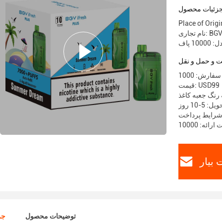
زئیات محصول
Place of Ori
BGV iFr
10 پاف
 و حمل و نقل
قیمت: USD99
 رنگ جعبه کاغذ
 5-10 روز
بیار
توضیحات محصول
جز