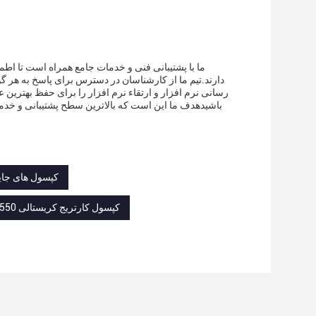
دارند.تیم ما از کارشناسان در دسترس برای پاسخ به هر گ
رسانی نرم افزار و ارتقاء نرم افزار را برای حفظ بهترین 
باشیدهدف ما این است که بالاترین سطح پشتیبانی و خدمات 
کپسول های جایگزین کارتریج کریستالی 0
کپسول کارتریج کریستالی 550 میلی آمپر,کپسول های کارتریج کریستالی تقویت شده,0کپسول های کارتریج کریستالی 8 اوم