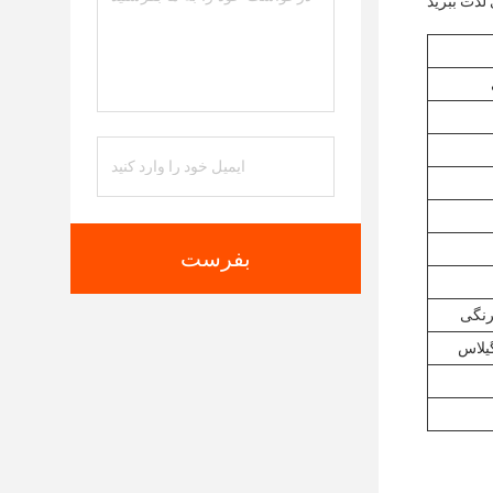
بفرست
رنگی
یلاس