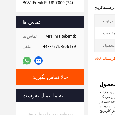
BGV IFresh PLUS 7000
(24)
:
یت:
تماس ها
Mrs. maitekemtk
تماس ها:
44--7375-806179
تلفن:
حالا تماس بگیرید
با ظرفیت 10 میلی لیتر و نوع 20mg / ml، این کپسول های تجدید پذیر کارتریج برای کسانی که تجربه قوی تری را ترجیح می دهند، مناسب است.مقاومت
به ما ایمیل بفرست
چه شما در
ض کارتریج