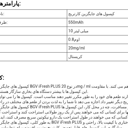
پارامترهای فنی:
کپسول های جایگزین کارتریج
نام محصول:
550mAh
ظرفیت باتری:
10 میلی لیتر
0.8اوم
20mg/ml
کریستال
کاربردها:
کپسول های جایگزین کارتریج BGV iFresh PLUS در نوع 20mg / ml عرضه می شوند، تجربه 
0.8Ohm،اين کپسول ها با بيشتر دستگاه هاي بخاري سازگار هستند.
رند طعم های خود را به طور مکرر تغییر دهند مناسب است. کپسول ها را می توان
کپسول های جایگزین کارتریج BGV iFresh PLUS برای هر موقعیتی مناسب هستند. چه در خانه 
ا برای کسانی که می خواهند پس از یک روز طولانی استراحت کنند و استراحت کنن
آل هستند..
به طور کلی، کپسول های جایگزین کارتریج BGV iFresh PLUS برای هر علاقه مندی به بخار ضروری هستند. ب
سازگاری،این کپسول های قابل تعویض کارتریج بهترین افزونه برای تنظیمات شما هستند.