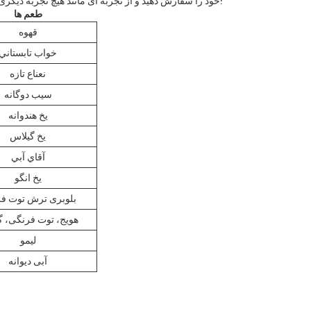
خود را سفارش دهید و از تجربه ای مانند هیچ تجربه دیگری لذت ببرید!
طعم ها
قهوه
خواب تابستاني
نعناع تازه
سیب دوگانه
یخ هندوانه
یخ گیلاس
آقاي آبي
یخ انگو
بلوبری ترش توت ف
هویج، توت فرنگی، گ
لیمو
آبی دیوانه