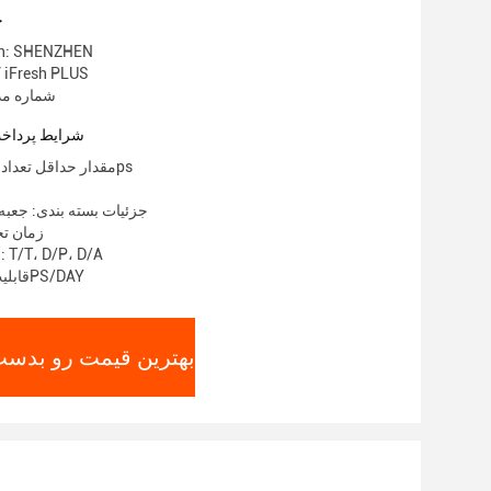
ج
gin: SHENZHEN
نام تجاری: esh PLUS
شماره مدل: 000
شرایط پرداخت
مقدار حداقل تعداد سفارش: 1000ps
جزئیات بسته بندی: جعبه
زمان تحویل:
شرایط پرداخت: T/T، D/P، D/A
قابلیت ارائه: 10000PS/DAY
بهترین قیمت رو بدست 