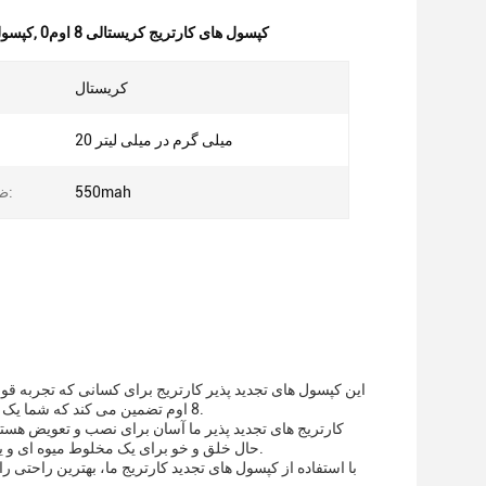
0کپسول های کارتریج کریستالی 8 اوم
,
کپسول
کریستال
20 میلی گرم در میلی لیتر
550mah
ظرفیت باتری:
8 اوم تضمین می کند که شما یک بخار صاف و سازگار هر بار، در حالی که مواد کریستالی، دوام و طول عمر را تضمین می کند.
کارتریج های تجدید پذیر ما آسان برای نصب و تعویض هستند
حال خلق و خو برای یک مخلوط میوه ای و یا یک طعم تنباکو کلاسیک، کپسول های جایگزین کارتریج ما شما را تحت پوشش قرار داده اند.
با استفاده از کپسول های تجدید کارتریج ما، بهترین راحتی 