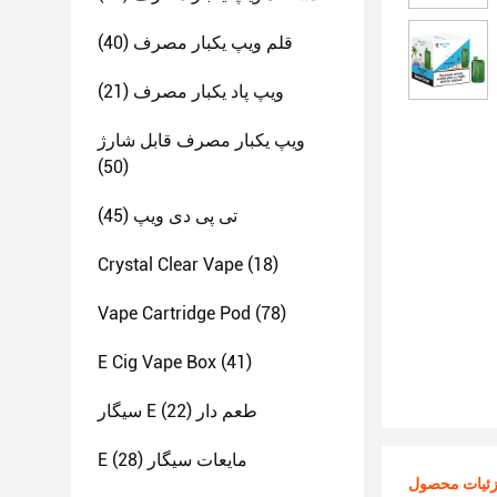
قلم ویپ یکبار مصرف
(40)
ویپ پاد یکبار مصرف
(21)
ویپ یکبار مصرف قابل شارژ
(50)
تی پی دی ویپ
(45)
Crystal Clear Vape
(18)
Vape Cartridge Pod
(78)
E Cig Vape Box
(41)
سیگار E طعم دار
(22)
E مایعات سیگار
(28)
ئیات محصول