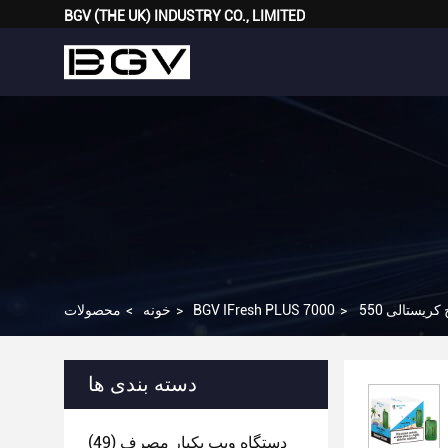
BGV (THE UK) INDUSTRY CO., LIMITED
>
BGV IFresh PLUS 7000
>
خونه
>
محصولات
دسته بندی ها
دستگاه ویپ یکبار مصرف
(49)