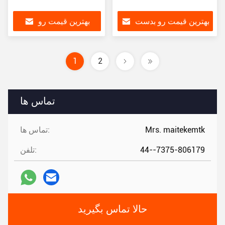
بهترین قیمت رو بدست
بهترین قیمت رو
بیار
بدست بیار
1
2
تماس ها
Mrs. maitekemtk
تماس ها:
44--7375-806179
تلفن:
حالا تماس بگیرید