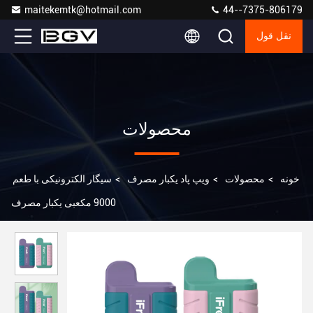
maitekemtk@hotmail.com
44--7375-806179
نقل قول
محصولات
خونه
>
محصولات
>
ویپ پاد یکبار مصرف
>
سیگار الکترونیکی با طعم
9000 مکعبی یکبار مصرف