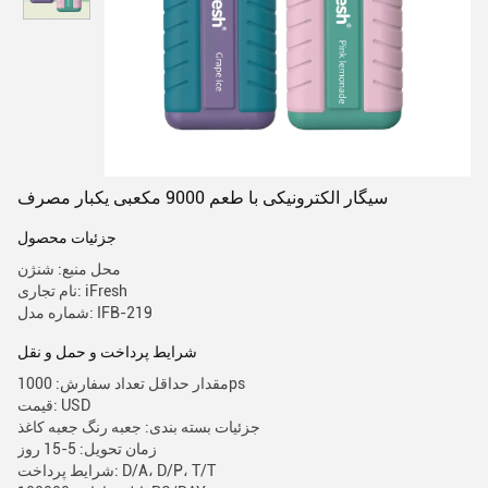
سیگار الکترونیکی با طعم 9000 مکعبی یکبار مصرف
جزئیات محصول
محل منبع: شنژن
نام تجاری: iFresh
شماره مدل: IFB-219
شرایط پرداخت و حمل و نقل
مقدار حداقل تعداد سفارش: 1000ps
قیمت: USD
جزئیات بسته بندی: جعبه رنگ جعبه کاغذ
زمان تحویل: 5-15 روز
شرایط پرداخت: D/A، D/P، T/T