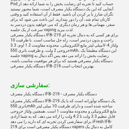
Pod حساب کنید تا تجربه ای رضایت بخش را به شما ارائه دهد.از
آنجایی که این یک دستگاه یکبار مصرف است، شما مجبور نیستید
نگران شارژ یا پر کردن آن باشید. فقط از آن استفاده کنید و وقتی
کارتان تمام شد، آن را دور بیندازید. این باعث می شود که برای
سفر، مهمانی ها،و هر زمان دیگری که می خواهید بدون دردسر به
سرعت از یک جلسه vaping لذت ببرید.
دستگاه یکبار مصرفی IFB-219 برای هر کسی که به دنبال تجربه ای
راحت و بدون دردسر است، راه حل مناسب است. با ظرفیت 10
میلی لیتر مایع الکترونیکی، محدوده مقاومت 1.2 اوم، 3.3V-4.ولتاژ
خروجی 2 ولت، و ظرفیت باتری 550mAh، این دستگاه مطمئناً یک
جلسه vaping رضایت بخش را ارائه می دهد.پس اگه دنبال يه
دستگاه يکبار مصرفي هستيد که براي هر موقعيت مناسب باشه،
دستگاه یکبار مصرفی IFB-219 بهترین انتخاب است.
سفارشی سازی:
دستگاه یکبار مصرف IFB-219 - دستگاه یکبار مصرف
دستگاه یکبار مصرف IFB-219 یک دستگاه نوآورانه است که با یک
باتری 550mAh ساخته شده است و دارای ظرفیت 10 میلی لیتر
مایع الکترونیکی و محدوده مقاومت 1 است..همچنین ولتاژ خروجی
قابل تنظیم 3.3 ولت تا 4.2 ولت را ارائه می دهد، که به شما آزادی
برای سفارشی کردن تجربه ای که دارید را می دهد.iFresh IFB-
219 دستگاه یکبار مصرفی است برای vapers کامل به دنبال یک