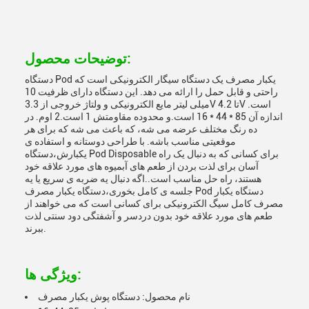
توضیحات محصول:
دستگاه Pod یکبار مصرف یک دستگاه سیگار الکترونیکی است که
راحتی و قابل حمل را ارائه می دهد. این دستگاه دارای ظرفیت 10
میلی لیتر مایع الکترونیکی و ولتاژ خروجی از 3.3V تا 4.2V است.
اندازه آن 85 * 44 * 16 است.و محدوده مقاومتش 1 است.2 اوم. در
ده رنگ مختلف عرضه می شه، که باعث می شه که برای هر
موقعیتی مناسب باشه. با طراحی دوستانه و استفاده ی
یکبارش،دستگاه Pod Disposable برای کسانی که به دنبال یک راه
آسان برای لذت بردن از طعم های آبمیوه های مورد علاقه خود
هستند، راه حل مناسب است..اگه دنبال یه ضربه ی سریع یا یه
جلسه ی کامل بخوری،دستگاه یکبار مصرف Pod دستگاه یکبار
مصرف کامل سیگ الکترونیکی برای کسانی است که می خواهند از
طعم های مورد علاقه خود بدون دردسر و آشفتگی دود سنتی لذت
ببرند.
ویژگی ها:
نام محصول: دستگاه پوش یکبار مصرف