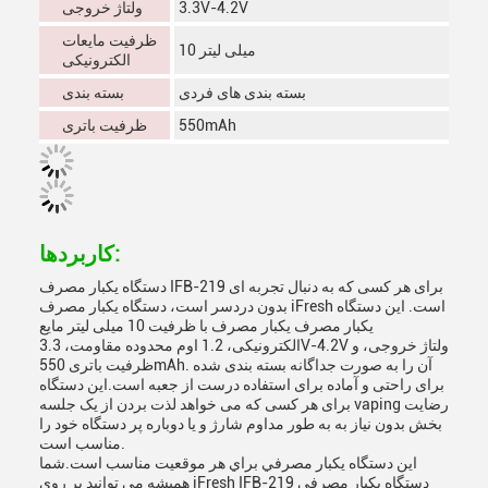
3.3V-4.2V
ولتاژ خروجی
ظرفیت مایعات
10 میلی لیتر
الکترونیکی
بسته بندی های فردی
بسته بندی
550mAh
ظرفیت باتری
کاربردها:
دستگاه یکبار مصرف IFB-219 برای هر کسی که به دنبال تجربه ای
بدون دردسر است، دستگاه یکبار مصرف iFresh است. این دستگاه
یکبار مصرف یکبار مصرف با ظرفیت 10 میلی لیتر مایع
الکترونیکی، 1.2 اوم محدوده مقاومت، 3.3V-4.2V ولتاژ خروجی، و
ظرفیت باتری 550mAh. آن را به صورت جداگانه بسته بندی شده
برای راحتی و آماده برای استفاده درست از جعبه است.این دستگاه
برای هر کسی که می خواهد لذت بردن از یک جلسه vaping رضایت
بخش بدون نیاز به به طور مداوم شارژ و یا دوباره پر دستگاه خود را
مناسب است.
اين دستگاه يکبار مصرفي براي هر موقعيت مناسب است.شما
همیشه می توانید بر روی iFresh IFB-219 دستگاه یکبار مصرفی