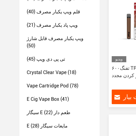
قلم ویپ یکبار مصرف
(40)
ویپ پاد یکبار مصرف
(21)
ویپ یکبار مصرف قابل شارژ
(50)
تی پی دی ویپ
(45)
ویدیو
۶۰۰تفنگ TPD وپ کوچک E سیگاره Fda
Crystal Clear Vape
(18)
ر کردن مجدد
Vape Cartridge Pod
(78)
بیار
E Cig Vape Box
(41)
سیگار E طعم دار
(22)
E مایعات سیگار
(28)