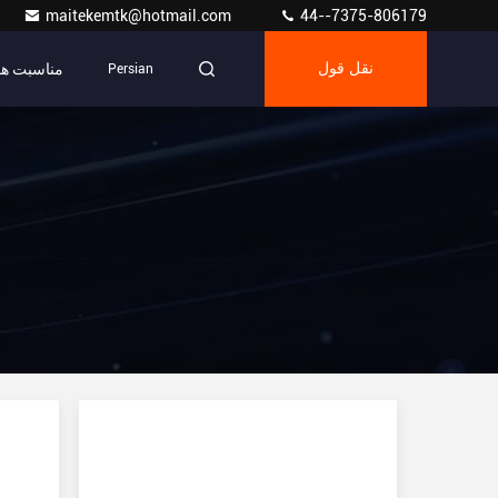
maitekemtk@hotmail.com
44--7375-806179
مناسبت ها
نقل قول
Persian