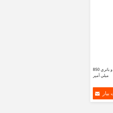
کليد وپ با دو ميلي ليتر و باتري 850
ميلي آمپر
بیار