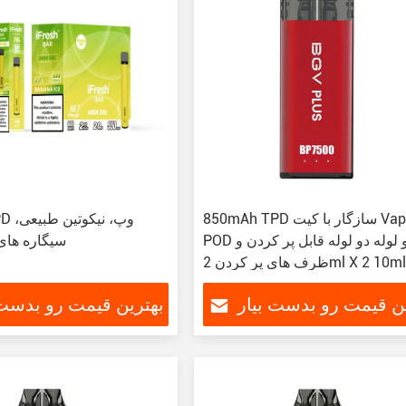
850mAh TPD سازگار با کیت Vape با
POD دو لوله دو لوله قابل پر کردن و
سیگاره های 
رف های پر کردن 2ml X 2 10ml
ین قیمت رو بدست بیار
بهترین قیمت رو بدست 