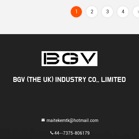
1
2
3
4
BGV (THE UK) INDUSTRY CO., LIMITED
maitekemtk@hotmail.com
44--7375-806179