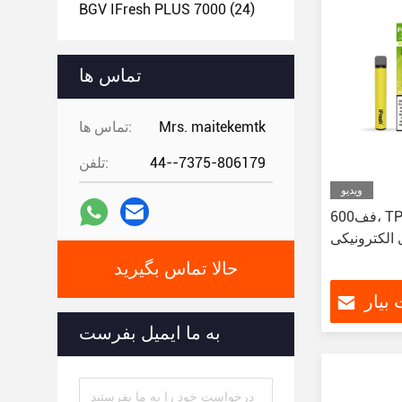
BGV IFresh PLUS 7000
(24)
تماس ها
Mrs. maitekemtk
تماس ها:
44--7375-806179
تلفن:
ویدیو
600فف، TPD وپ، نیکوتین طبیعی،
الکترونیکی
حالا تماس بگیرید
بیار
به ما ایمیل بفرست