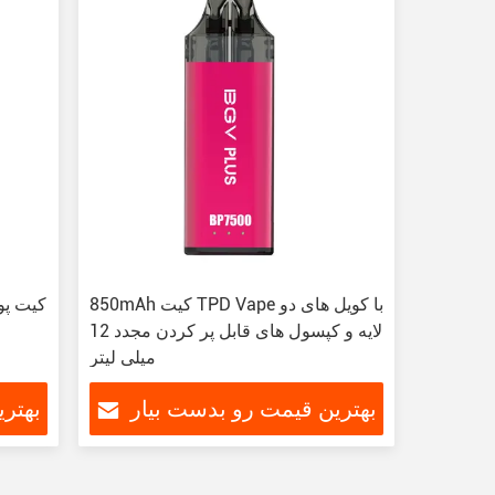
850mAh کیت TPD Vape با کویل های دو
لایه و کپسول های قابل پر کردن مجدد 12
میلی لیتر
بهترین قیمت رو بدست بیار
بهتر