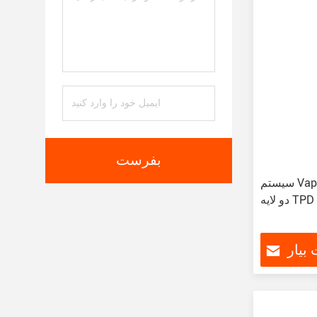
بفرست
سیستم Vape Pod قابل شارژ مجدد با پیچ
دو لایه TPD
بیار