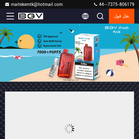
maitekemtk@hotmail.com
44--7375-806179
نقل قول