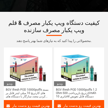
کیفیت دستگاه ویپ یکبار مصرف & قلم
ویپ یکبار مصرف سازنده
محصولاتی را پیدا کنید که به نیازهای شما بهتر پاسخ دهند.
ویدیو
ویدیو
BGV Ifresh POD 10000puffs 1.2
BGV Ifresh POD 10000puffs بسته
Ohm کارتریج بازپرداخت 500mAh
های کارتریج 10 میلی لیتر قابل پر
باتری 10ml دستگاه قابل تعویض
کردن مجدد سازگار با دستگاه های
باتری 500mAh
بهترین قیمت رو بدست بیار
بهترین قیمت رو بدست بیار