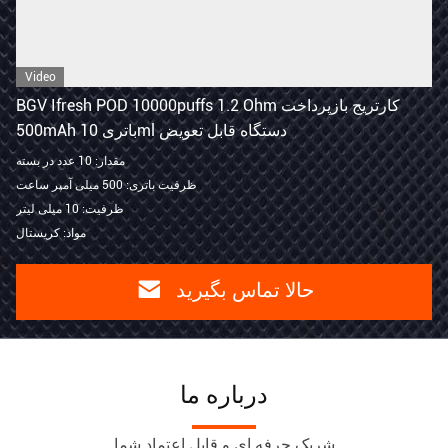
Video
BGV Ifresh POD 10000puffs 1.2 Ohm کارتریج بازپرداخت
500mAh باتری 10ml دستگاه قابل تعویض
مقدار: 10 عدد در بسته
ظرفیت باتری: 500 میلی آمپر ساعت
ظرفیت: 10 میلی لیتر
مواد: کریستال
حالا تماس بگیرید
درباره ما
شريک حرفه اي و قابل اعتماد شما