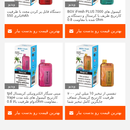
ویدیو
ویدیو
BGV iFresh PLUS 7000 کپسول های
دستگاه قابل پر کردن مجدد با ظرفیت
کارتریج ظریف با کرستال و دستگاه پر
باتری 550mAh
شده با مقاومت 0.8 Ohm
بهترین قیمت رو بدست بیار
بهترین قیمت رو بدست بیار
ویدیو
ویدیو
۷۰۰۰ تنفسي از تبخير 10 ميلي ليتر
tpd مینی سیگار الکترونیکی کریستال
ظرفيت کارتریج کريستال شفاف
Vape کارتریج کپسول های بلند مدت
جایگزین کامل تبخير شما
دوام ظرفیت بالا 0.8Ohm مقاومت
خودکار پر کردن مجدد Decive
بهترین قیمت رو بدست بیار
بهترین قیمت رو بدست بیار