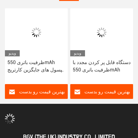
ویدیو
ویدیو
دستگاه قابل پر کردن مجدد با
ظرفیت باتری 550mAh
ظرفیت باتری 550mAh
کپسول های جایگزین کارتریج
برای بخار صاف و خوشمزه
بهترین قیمت رو بدست
بهترین قیمت رو بدست
بیار
بیار
BGV (THE UK) INDUSTRY CO., LIMITED