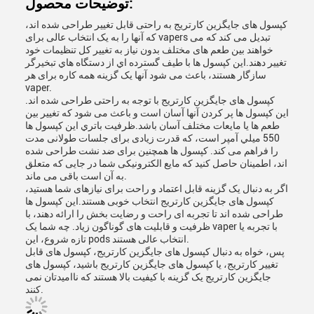
توضیحات محصول:
کپسول های جایگزین کارتریج به راحتی قابل تغییر طراحی شده اند،
که آنها را به یک انتخاب عالی برای vapers تبدیل می کند که می
خواهند بین طعم های مختلف بدون نیاز به تغییر کل تنظیمات خود
تغییر دهند.اين کپسول ها با طیف گسترده اي از دستگاه هاي تبخيرگر
سازگار هستند، باعث می شود آنها یک گزینه همه کاره برای هر
vaper.
کپسول های جایگزین کارتریج با توجه به راحتی طراحی شده اند.
این کپسول ها پر کردن آنها آسان است و باعث می شود که تغییر بین
طعم ها یا مایعات مختلف آسان باشد.ظرفيت باتري اين کپسول ها
550 ميلي آمپر است، که قدرت زیادی برای جلسات طولانی مدت
را فراهم می کند. کپسول ها همچنین برای ضد نشت طراحی شده
اند، اطمینان حاصل کنید که مایع الکترونیکی شما در جایی که متعلق
به آن است باقی می ماند.
اگر به دنبال یک گزینه قابل اعتماد و راحت برای نیازهای شما هستید،
کپسول های جایگزین کارتریج انتخاب خوبی هستند.این کپسول ها
طراحی شده اند تا تجربه ای راحت و رضایت بخش را ارائه دهند، با
ظرفیت و قابلیت های گوناگون زیاد. چه شما یک vaper با تجربه یا
تازه شروع، این pods انتخاب عالی هستند.
پس، خواه به دنبال کپسول های جایگزین کارتریج، کپسول های قابل
تغییر کارتریج، یا کپسول های جایگزین کارتریج باشید، کپسول های
جایگزین کارتریج یک گزینه با کیفیت بالا هستند که ناامیدتان نمی
کنند.