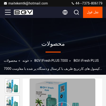
maitekemtk@hotmail.com
44--7375-806179
نقل قول
محصولات
BGV iFresh PLUS
>
BGV IFresh PLUS 7000
>
خونه
>
محصولات
7000 کپسول های کارتریج ظریف با کرستال و دستگاه پر شده با مقاومت
0.8 Ohm