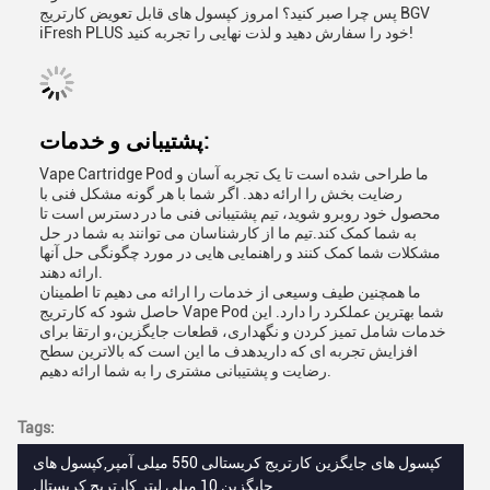
پس چرا صبر کنید؟ امروز کپسول های قابل تعویض کارتریج BGV
iFresh PLUS خود را سفارش دهید و لذت نهایی را تجربه کنید!
پشتیبانی و خدمات:
Vape Cartridge Pod ما طراحی شده است تا یک تجربه آسان و
رضایت بخش را ارائه دهد. اگر شما با هر گونه مشکل فنی با
محصول خود روبرو شوید، تیم پشتیبانی فنی ما در دسترس است تا
به شما کمک کند.تیم ما از کارشناسان می توانند به شما در حل
مشکلات شما کمک کنند و راهنمایی هایی در مورد چگونگی حل آنها
ارائه دهند.
ما همچنین طیف وسیعی از خدمات را ارائه می دهیم تا اطمینان
حاصل شود که کارتریج Vape Pod شما بهترین عملکرد را دارد. این
خدمات شامل تمیز کردن و نگهداری، قطعات جایگزین،و ارتقا برای
افزایش تجربه ای که داریدهدف ما این است که بالاترین سطح
رضایت و پشتیبانی مشتری را به شما ارائه دهیم.
Tags:
کپسول های جایگزین کارتریج کریستالی 550 میلی آمپر,کپسول های
جایگزین 10 میلی لیتر کارتریج کریستال