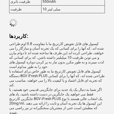
550mAh
ظرفیت باتری
10 میلی لیتر
ظرفیت
کاربردها:
کپسول های قابل تعویض کارتریج ما با مقاومت 0.8 اوم طراحی
شده اند، که آنها را برای کسانی که یک تجربه آسان و سازگار را می
خواهند، طراحی کرده اند.اين ظرف ها ساخته شده اند تا دوام بيارن
و مي تونن ظرفيت 10 ميليليتر داشته باشن، که برای کسانی که
لذت میبرند و به طور مکرر بدون نیاز به پر کردن دوباره کپسول های
خود را به طور مداوم است.
کپسول های قابل تعویض کارتریج ما به طور خاص برای استفاده با
دستگاه BGV iFresh PLUS طراحی شده اند، که آنها را برای کسانی
که تجربه ای قابل اعتماد و با کیفیت بالا را می خواهند، مناسب می
کند.
اگر شما به دنبال یک پاد جدید برای جایگزینی قدیمی خود هستید، یا
فقط می خواهید یک جایگزین در دست داشته باشید، پاد های
جایگزین کارتریج BGV iFresh PLUS یک انتخاب عالی هستند.با نوع
20mg/ml، این کپسول ها یک تجربه آسان و ثابت را ارائه می دهند
که مطمئن است حتی از مشتریان سختگیرانه تر نیز راضی می
شوند.