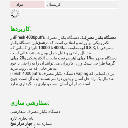
کریستال
مواد
کاربردها:
iFresh 4000puffs دستگاه یکبار مصرف
یک دستگاه یکبار مصرف
در
الکترونیکی نوآورانه و انقلابی است که در
شنژن
این دستگاه یکبار
مصرفی با یک
0.8 اوم
مقاومت و
4000 تا 10000 تا
برای کسانی که
به دنبال راحتی و قابل حمل بودن هستند، عالی است.
دستگاه مجهز به
18 میلی لیتر
ظرفیت مایعات الکترونیکی و
20 میلی
گرم
با طراحی سبک وزن، کاربران می توانند آن را به راحتی با خود
به هر جایی که می روند ببرند.
iFresh 4000puffs دستگاه یکبار مصرف vaping برای کسانی که
به دنبال یک راه حل آسان و بدون دردسر هستند ایده آل است.چون
استفاده از آن آسان است و نیازی به نگهداری ندارد.
سفارشی سازی:
دستگاه یکبار مصرف سفارشی
نام تجاری:
تازه
شماره مدل:
چهار هزار نفخ