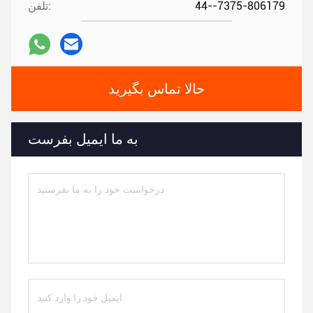
44--7375-806179
تلفن:
حالا تماس بگیرید
به ما ایمیل بفرست