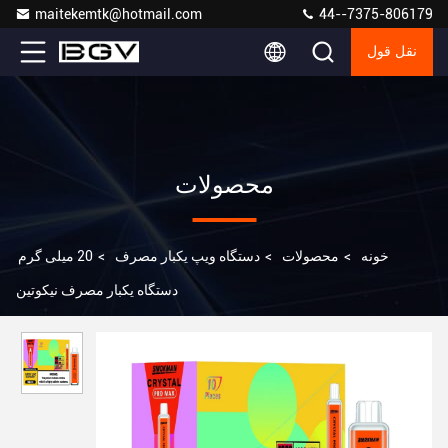
maitekemtk@hotmail.com
44--7375-806179
نقل قول
محصولات
خونه
>
محصولات
>
دستگاه ویپ یکبار مصرف
>
20 میلی گرم
دستگاه یکبار مصرف نیکوتین