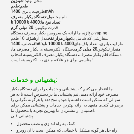
محل تولید:
شينزين
طعم:
طعم
1400mAh
ظرفیت باتری:
نام محصول:
دستگاه یکبار مصرف
تعداد نفخ ها:
4000 تا 10000 تا
قدرت نیکوتین:
20 میلی گرم
در
تازه
، ما ارائه یک سرویس یکبار مصرف دستگاه vaping
سفارشی که شامل یک
چهار هزار نفخ
مدل از
شنژن
با 10 طعم
ظرفیت باتری، تعداد پاف های
4000 تا 10000 تا
و
1400mAh
مختلف،
مقدار نیکوتین
20 میلی گرم
دستگاه الکتریسیته ی یکبار مصرف ما،
دستگاه قلم یکبار مصرف، دستگاه یکبار مصرف الکتریسیته انتخاب
مناسبی برای هر علاقه مندی به الکتریسیته است!
پشتیبانی و خدمات:
ما افتخار می کنیم که پشتیبانی و خدمات را برای دستگاه یکبار
مصرف خود ارائه دهیم. تیم پشتیبانی ما در دسترس است تا به هر
سوالی که ممکن است داشته باشید پاسخ دهد یا هرگونه نگرانی را
برطرف کند.ما متعهد به ارائه بهترین خدمات و پشتیبانی ممکن برای
اطمینان از مشتریان ما بهترین تجربه با محصول ما.
پشتیبانی فنی
کمک به راه اندازی و نصب محصول
راه حل هر گونه مشکل یا خطایی که ممکن است با آن روبرو