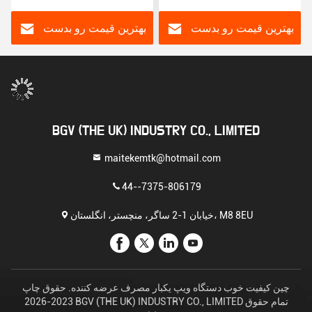
سیگار الکترونیکی طعم دار
بهترین قیمت رو بدست
بهترین قیمت رو بدست
بیار
بیار
BGV (THE UK) INDUSTRY CO., LIMITED
maitekemtk@hotmail.com
44--7375-806179
خیابان 1-2 ساگر، منچستر، انگلستان، M8 8EU
چین کیفیت خوب دستگاه ویپ یکبار مصرف عرضه کننده. حقوق چاپ
2023-2026 BGV (THE UK) INDUSTRY CO., LIMITED تمام حقوق