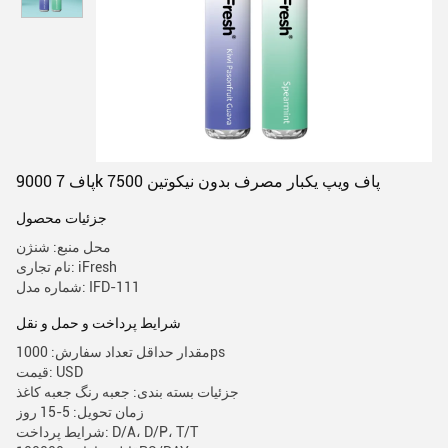
9000 پاف 7k 7500 پاف ویپ یکبار مصرف بدون نیکوتین
جزئیات محصول
محل منبع: شنژن
نام تجاری: iFresh
شماره مدل: IFD-111
شرایط پرداخت و حمل و نقل
مقدار حداقل تعداد سفارش: 1000ps
قیمت: USD
جزئیات بسته بندی: جعبه رنگ جعبه کاغذ
زمان تحویل: 5-15 روز
شرایط پرداخت: D/A، D/P، T/T