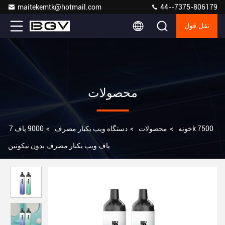
maitekemtk@hotmail.com
44--7375-806179
نقل قول
محصولات
خونه
>
محصولات
>
دستگاه ویپ یکبار مصرف
>
9000 پاف 7k 7500
پاف ویپ یکبار مصرف بدون نیکوتین