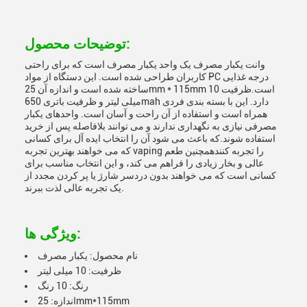
توضیحات محصول:
وانت یکبار مصرف یک واحد یکبار مصرف است که برای راحتی
کاربران طراحی شده است. این دستگاه از مواد PC درجه غذایی
ساخته شده است و اندازه آن 25mm * 115mm است.ظرفیت 10
میلی لیتر و ظرفیت باتری 650mah دارد. این با بسته بندی فردی
همراه است و استفاده از آن راحت و آسان است. واحدهای یکبار
مصرفی نیازی به نگهداری ندارند و می توانند بلافاصله پس از خرید
استفاده شوند.که باعث می شود آن را انتخاب ایده آل برای کسانی
که می خواهند بهترین تجربه vaping را تجربه کنندهمچنین طعم
عالی و بخار زیادی را فراهم می کند، و این انتخاب مناسب برای
کسانی است که می خواهند بدون دردسر شارژ یا پر کردن مجدد از
یک تجربه عالی لذت ببرند.
ویژگی ها:
نام محصول: یکبار مصرف
ظرفیت: 10 میلی لیتر
رنگ: 10 رنگ
اندازه: 25mm*115mm