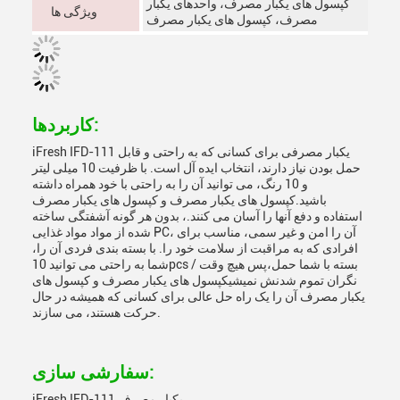
کپسول های یکبار مصرف، واحدهای یکبار
ویژگی ها
مصرف، کپسول های یکبار مصرف
کاربردها:
iFresh IFD-111 یکبار مصرفی برای کسانی که به راحتی و قابل
حمل بودن نیاز دارند، انتخاب ایده آل است. با ظرفیت 10 میلی لیتر
و 10 رنگ، می توانید آن را به راحتی با خود همراه داشته
باشید.کپسول های یکبار مصرف و کپسول های یکبار مصرف
استفاده و دفع آنها را آسان می کنند.، بدون هر گونه آشفتگی ساخته
شده از مواد مواد غذایی PC، آن را امن و غیر سمی، مناسب برای
افرادی که به مراقبت از سلامت خود را. با بسته بندی فردی آن را،
شما به راحتی می توانید 10pcs / بسته با شما حمل،پس هیچ وقت
نگران تموم شدنش نمیشیکپسول های یکبار مصرف و کپسول های
یکبار مصرف آن را یک راه حل عالی برای کسانی که همیشه در حال
حرکت هستند، می سازند.
سفارشی سازی:
iFresh IFD-111 یکبار مصرف