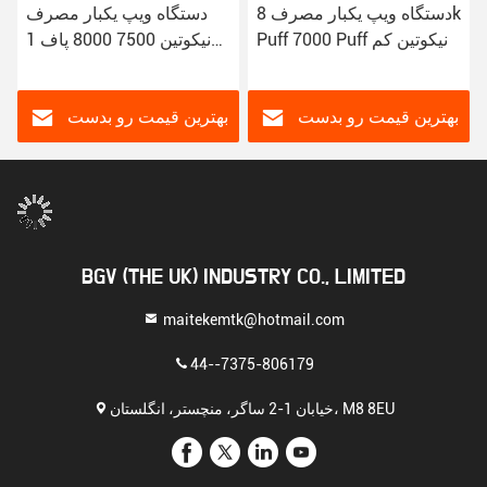
دستگاه ویپ یکبار مصرف 8k
دستگاه ویپ یکبار مصرف
Puff 7000 Puff نیکوتین کم
نیکوتین 7500 8000 پاف 1
برای فروش
بهترین قیمت رو بدست
بهترین قیمت رو بدست
بیار
بیار
BGV (THE UK) INDUSTRY CO., LIMITED
maitekemtk@hotmail.com
44--7375-806179
خیابان 1-2 ساگر، منچستر، انگلستان، M8 8EU