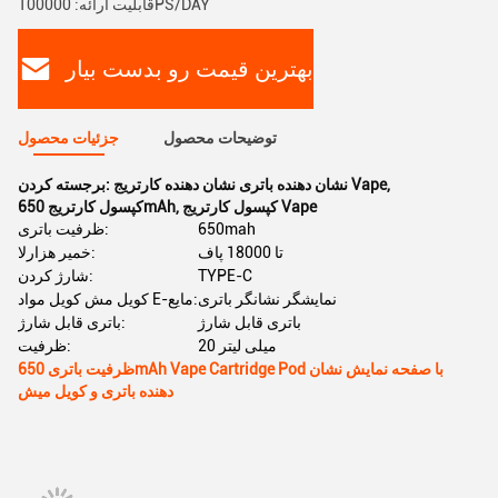
قابلیت ارائه: 100000PS/DAY
بهترین قیمت رو بدست بیار
توضیحات محصول
جزئیات محصول
,
نشان دهنده باتری نشان دهنده کارتریج Vape
برجسته کردن:
کپسول کارتریج Vape
,
کپسول کارتریج 650mAh
650mah
ظرفیت باتری:
تا 18000 پاف
خمیر هزارلا:
TYPE-C
شارژ کردن:
نمایشگر نشانگر باتری
کویل مش کویل مواد E-مایع:
باتری قابل شارژ
باتری قابل شارژ:
20 میلی لیتر
ظرفیت:
ظرفیت باتری 650mAh Vape Cartridge Pod با صفحه نمایش نشان
دهنده باتری و کویل میش