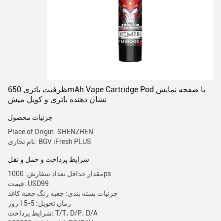
ظرفیت باتری 650mAh Vape Cartridge Pod با صفحه نمایش
نشان دهنده باتری و کویل میش
جزئیات محصول
Place of Origin: SHENZHEN
نام تجاری: BGV iFresh PLUS
شرایط پرداخت و حمل و نقل
مقدار حداقل تعداد سفارش: 1000ps
قیمت: USD99
جزئیات بسته بندی: جعبه رنگ جعبه کاغذ
زمان تحویل: 5-15 روز
شرایط پرداخت: T/T، D/P، D/A