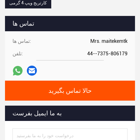
کارتریج ویپ 4 گرمی
تماس ها
Mrs. maitekemtk
تماس ها:
44--7375-806179
تلفن:
حالا تماس بگیرید
به ما ایمیل بفرست