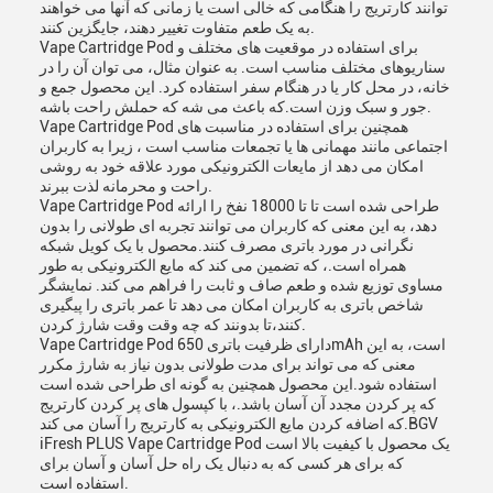
توانند کارتریج را هنگامی که خالی است یا زمانی که آنها می خواهند
به یک طعم متفاوت تغییر دهند، جایگزین کنند.
Vape Cartridge Pod برای استفاده در موقعیت های مختلف و
سناریوهای مختلف مناسب است. به عنوان مثال، می توان آن را در
خانه، در محل کار یا در هنگام سفر استفاده کرد. این محصول جمع و
جور و سبک وزن است.که باعث می شه که حملش راحت باشه.
Vape Cartridge Pod همچنین برای استفاده در مناسبت های
اجتماعی مانند مهمانی ها یا تجمعات مناسب است ، زیرا به کاربران
امکان می دهد از مایعات الکترونیکی مورد علاقه خود به روشی
راحت و محرمانه لذت ببرند.
Vape Cartridge Pod طراحی شده است تا تا 18000 نفخ را ارائه
دهد، به این معنی که کاربران می توانند تجربه ای طولانی را بدون
نگرانی در مورد باتری مصرف کنند.محصول با یک کویل شبکه
همراه است.، که تضمین می کند که مایع الکترونیکی به طور
مساوی توزیع شده و طعم صاف و ثابت را فراهم می کند. نمایشگر
شاخص باتری به کاربران امکان می دهد تا عمر باتری را پیگیری
کنند،تا بدونند که چه وقت وقت شارژ کردن.
Vape Cartridge Pod دارای ظرفیت باتری 650mAh است، به این
معنی که می تواند برای مدت طولانی بدون نیاز به شارژ مکرر
استفاده شود.این محصول همچنین به گونه ای طراحی شده است
که پر کردن مجدد آن آسان باشد.، با کپسول های پر کردن کارتریج
که اضافه کردن مایع الکترونیکی به کارتریج را آسان می کند.BGV
iFresh PLUS Vape Cartridge Pod یک محصول با کیفیت بالا است
که برای هر کسی که به دنبال یک راه حل آسان و آسان برای
استفاده است.