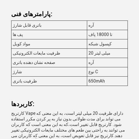
پارامترهای فنی:
آره
باتری قابل شارژ
تا 18000 پاف
پف ها
کپسول شبکه
مواد کویل
20 میلی لیتر
ظرفیت مایعات الکترونیکی
آره
صفحه نشان دهنده باتری
نوع C
شارژ
650mAh
ظرفیت باتری
کاربردها:
کارتریج Vape دارای ظرفیت 20 میلی لیتر است، به این معنی که
می تواند برای مدت طولانی بدون نیاز به پر کردن مکرر استفاده
شود. کارتریج قابل تغییر است،که به این معنی است که کاربران
می توانند به راحتی بین طعم های مختلف مایعات الکترونیکی تغییر
دهند.کارتریج نیز قابل تعویض است، به این معنی که کاربران می