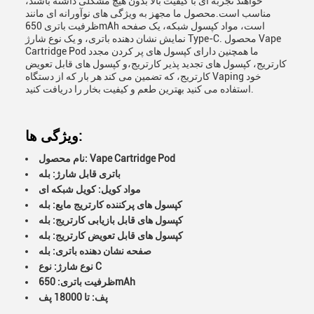
خواهند تجربه ای با کیفیت بالا بدون هیچ مشکلی داشته باشند،
مناسب است.محصول ما مجهز به ویژگی های نوآورانه ای مانند
ظرفیت باتری 650mAh است، مواد کپسول شبکه، یک صفحه
نمایش نشان دهنده باتری، و یک نوع شارژ Type-C. محصول Vape
Cartridge Pod ما همچنین دارای کپسول های پر کردن مجدد
کارتریج، کپسول های تجدید پذیر کارتریج،و کپسول های قابل تعویض
کارتریج، که تضمین می کند هر بار که از دستگاه Vaping خود
استفاده می کنید بهترین طعم و کیفیت بخار را دریافت کنید.
ویژگی ها:
نام محصول: Vape Cartridge Pod
باتری قابل شارژ: بله
مواد کویل: کویل شبکه ای
کپسول های پرکننده کارتریج مایع: بله
کپسول های قابل بازیابی کارتریج: بله
کپسول های قابل تعویض کارتریج: بله
صفحه نشان دهنده باتری: بله
نوع شارژ: نوع C
ظرفیت باتری: 650mAh
پف: تا 18000 پف