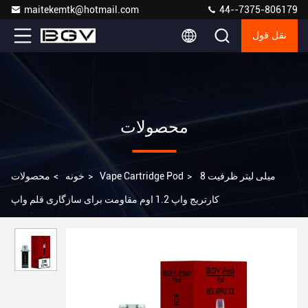
maitekemtk@hotmail.com
44--7375-806179
نقل قول
محصولات
8 میلی لیتر ظرفیت
>
Vape Cartridge Pod
>
خونه
>
محصولات
کارتریج واپ 1.2 اوم مقاومت برای سازگاری قلم واپ