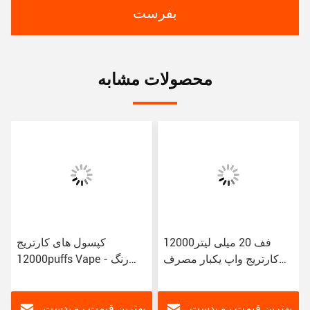
بفرست
محصولات مشابه
12000فف 20 میلی لیتر
کپسول های کارتریج
کارتریج واپ یکبار مصرف
12000puffs Vape - رنگ
سیگارهای الکترونیکی
های مختلف
بهترین قیمت رو بدست
بهترین قیمت رو بدست