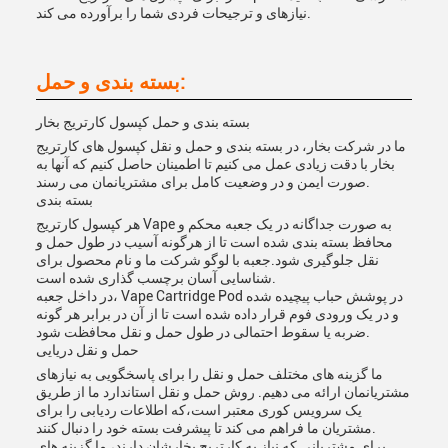
نیازهای و ترجیحات فردی شما را برآورده می کند.
بسته بندی و حمل:
بسته بندی و حمل کپسول کارتریج بخار
ما در شرکت بخار، در بسته بندی و حمل و نقل کپسول های کارتریج
بخار با دقت زیادی عمل می کنیم تا اطمینان حاصل کنیم که آنها به
صورت ایمن و در وضعیت کامل برای مشتریانمان می رسند.
بسته بندی
هر کپسول کارتریج Vape به صورت جداگانه در یک جعبه محکم و
محافظ بسته بندی شده است تا از هرگونه آسیب در طول حمل و
نقل جلوگیری شود.جعبه با لوگو شرکت ما و نام محصول برای
شناسایی آسان برچسب گذاری شده است.
در داخل جعبه، Vape Cartridge Pod در پوشش حباب پیچیده شده
و در یک ورودی فوم قرار داده شده است تا از آن در برابر هر گونه
ضربه یا سقوط احتمالی در طول حمل و نقل محافظت شود.
حمل و نقل دریایی
ما گزینه های مختلف حمل و نقل را برای پاسخگویی به نیازهای
مشتریانمان ارائه می دهیم. روش حمل و نقل استاندارد ما از طریق
یک سرویس کوری معتبر است،که اطلاعات ردیابی را برای
مشتریان ما فراهم می کند تا پیشرفت بسته خود را دنبال کنند.
برای مشتریانی که نیاز به کارتریج بخارشان دارند، ما گزینه های