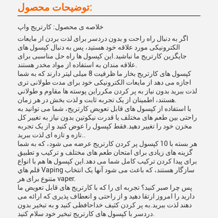
توضیحات محصول:
خلاصه ی محصول: کارتریج واپ
اگر به دنبال راه راحت و بدون دردسر برای لذت بردن از مایعات
الکترونیکی مورد علاقه خود هستید، پس به دنبال کپسول های
جایگزین کارتریج ما نباشید.این کپسول ها راه حل مناسبی برای
علاقه مندان به استفاده از مواد مخدر هستند.
کپسول های کارتریج بخار ما ظرفیت 8 میلی لیتر دارند که به شما
اجازه می دهد از مایعات الکترونیکی خود برای مدت طولانی تری
لذت ببرید بدون نیاز به پر کردن مکرراين پوسته ها مقاوم و طولاني
هستند، اطمینان از یک تجربه ثابت و لذت بخش در هر زمان.
با استفاده از کپسول های قابل تعویض کارتریج، شما می توانید به
راحتی بین طعم های مختلف یا قدرت نیکوتین بدون نیاز به تغییر کل
مخزن خود را تغییر دهید.فقط کپسول را عوض کنید و از یک تجربه
تازه و تازه ای لذت ببرید..
هر بسته با 10 کپسول پر کردن کارتریج عرضه می شود، که به شما
گزینه های زیادی برای امتحان طعم های مختلف و ترکیب و تطبیق
برای پیدا کردن ترکیب کامل شما می دهد.اين کپسول ها هم با انواع
قلم هاي Vaping سازگار هستند، که باعث می شود آنها یک انتخاب
متنوع برای هر vaper.
پس چرا صبر کنید؟ تجربه ای را که با کارتریج های قابل تعویض ما
دارید را امروز ارتقا دهید و از راحتی و انعطاف پذیری که ارائه می
دهند لذت ببرید.به پر کردن کثیف خداحافظی کنید و به تبخیر بدون
دردسر با کپسول های کارتریج تبخیر خود سلام کنید.