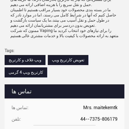
حمل و نقل سریع را با هزینه اضافی ارائه می دهیم.
ما در بسته بندی محصولات خود بسیار مراقب هستیم تا اطمینان
حاصل کنیم که آنها در شرایط کامل می رسند، اما در موارد نادر که
در طول حمل و نقل آسیب می بینند،ما یک سیاست بازگشت و
تعویض بدون دردسر برای مشتریانمان ارائه می دهیم.
ممنون که شرکت Vaping را برای نیازهای خود انتخاب کردید ما
متعهد به ارائه محصولات با کیفیت بالا و خدمات مشتری عالی هستیم
Tags:
تعویض کارتریج ویپ
ویپ غلاف و کارتریج
کارتریج ویپ 4 گرمی
تماس ها
Mrs. maitekemtk
تماس ها:
44--7375-806179
تلفن: