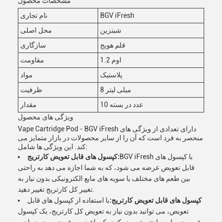
مشخصات محصول
BGV iFresh
نام تجاری
شينزين
محل اصلی
قلم هویج
سازگاری
1.2 اوم
مقاومت
پلاستیک
مواد
8 میلی لیتر
ظرفیت
10 عدد در بسته
مقدار
ویژگی های محصول
Vape Cartridge Pod - BGV iFresh دارای تعدادی از ویژگی های
منحصر به فرد است که آن را از سایر محصولات در بازار متمایز می
کند. این ویژگی ها شامل:
BGV iFresh با کپسول های
کپسول های قابل تعویض کارتریج:
قابل تعویض عرضه می شود، که به شما اجازه می دهد به راحتی
بین طعم های مختلف یا سویه های مایع الکترونیکی بدون نیاز به
تغییر کل کارتریج تغییر دهید.
کپسول های قابل تعویض کارتریج:
با استفاده از کپسول های قابل
تعویض، می توانید بدون نیاز به تعویض کل کارتریج، یک کپسول