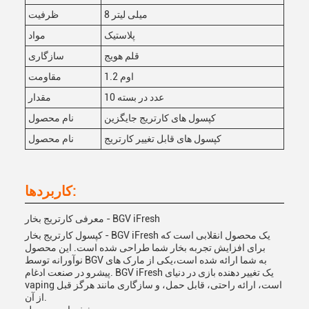
8 میلی لیتر
ظرفیت
پلاستیک
مواد
قلم هویج
سازگاری
1.2 اوم
مقاومت
10 عدد در بسته
مقدار
کپسول های کارتریج جایگزین
نام محصول
کپسول های قابل تغییر کارتریج
نام محصول
کاربردها:
معرفی کارتریج بخار - BGV iFresh
کپسول کارتریج بخار - BGV iFresh یک محصول انقلابی است که
برای افزایش تجربه بخار شما طراحی شده است. این محصول
نوآورانه توسط BGV به شما ارائه شده است،یکی از مارک های
پیشرو در صنعت ادغام. BGV iFresh یک تغییر دهنده بازی در دنیای
vaping است، ارائه راحتی، قابل حمل، و سازگاری مانند هرگز قبل
از آن.