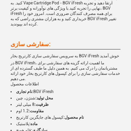
کنید. به Vape Cartridge Pod - BGV iFresh ارتقا دهید و تجربه
نهایی را تجربه کنید.با ویژگی های نوآورانه و کیفیت برتر، BGV
iFresh برای همه مصرف کنندگان ضروری است. امروز خود را
خریداری کنید و به هزاران مشتری راضی که به BGV iFresh تغییر
کرده اند بپیوندید.
سفارشی سازی:
به سرویس سفارشی سازی کارتریج بخار BGV iFresh خوش آمدید
در BGV iFresh، ما اهمیت ارائه گزینه های سفارشی برای
مشتریانمان را درک می کنیم. به همین دلیل ما طیف گسترده ای از
خدمات سفارشی سازی را برای کپسول های کارتریج بخار خود ارائه
می دهیم.
اطلاعات محصول
BGV iFresh
نام تجاری:
محل تولید:
شنژن، چین
ظرفیت:
8 میلی لیتر
مقاومت:
1.2 اوم
نام محصول:
کپسول های جایگزین کارتریج
ماده:
پلاستیک
سازگاری:
قلم هویج