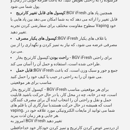
فرسوده را به راحتی تعویض کنید، که باعث صرفه جویی در زمان و
پول شما می شود.
BGV iFresh همچنین پاد های
کپسول های قابل تغییر کارتریج:
قابل تغییر را ارائه می دهد که به شما امکان می دهد بین پاد هایی با
سطوح مقاومت مختلف برای سفارشی کردن تجربه Vaping خود
تغییر دهید.
BGV iFresh با غلاف های یکبار
کپسول های یکبار مصرف:
مصرفی عرضه می شود، که نیاز به تمیز کردن و نگهداری را از بین
می برد.
راحت بودن:
کپسول کارتریج بخار - BGV iFresh برای راحتی
طراحی شده است، استفاده و حمل آن را آسان می کند.
BGV iFresh جمع و جور و سبک وزن است، که باعث
قابل حمل:
می شود آن را به راحتی در جیب یا کیف خود را حمل کنید.
مناسب برای هر موقعیتی
کپسول کارتریج بخار - BGV iFresh برای هر موقعیتی مناسب
است، چه در خانه، چه در محل کار، یا در حال حرکت باشید.قابلیت
حمل و نقل و راحتی آن را انتخاب ایده آل برای مصرف کنندگان
است که همیشه در حال حرکت هستندبا سازگاری آن با قلم های
vaping، شما می توانید از مایعات الکترونیکی مورد علاقه خود در
هر جایی و هر زمان لذت ببرید.
امروز به BGV iFresh تغییر دهید
از دردسر عوض کردن کارتریج و تمیز کردن خودکار خود خداحافظی