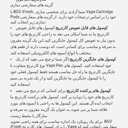
گزینه های سفارشی سازی
با BGV iFresh، شما آزادی برای شخصی سازی Vape Cartridge
Pods خود را بر اساس ترجیحات خود دارید. از گزینه های سفارشی
سازی زیر انتخاب کنید:
کپسول های قابل تعویض کارتریج:
کپسول های قابل تعویض
کارتریج ما به شما امکان می دهد به راحتی کارتریج های خود را
بدون نیاز به تعویض کل کپسول جایگزین کنید.این یک گزینه مقرون
به صرفه و مناسب برای کسانی است که دوست دارند از طعم های
مختلف یا انواع آبمیوه های الکترونیکی استفاده کنند.
کپسول های جایگزین کارتریج:
اگر شما ترجیح می دهید که از یک
نوع کارتریج متفاوت با Vape Pen خود استفاده کنید، کپسول های
جایگزین کارتریج ما راه حل مناسب هستند.فقط کپسول فعلی خود
را با کپسول جایگزین ما جایگزین کنید و از یک تجربه بی سیم
استفاده کنید.
کپسول های پرکننده کارتریج:
برای کسانی که ترجیح می دهند
کارتریج های خود را دوباره پر کنند، کپسول های پرکننده کارتریج ما
انتخاب ایده آل هستند. این کپسول ها به راحتی با آبمیوه های مورد
علاقه شما پر می شوند.به عنوان یک گزینه مقرون به صرفه و
سازگار با محیط زیست.
برای یک رویکرد یک اندازه مناسب برای همه راضی نشوید. BGV
iFresh را برای کپسول های کارتریج Vape سفارشی انتخاب کنید که