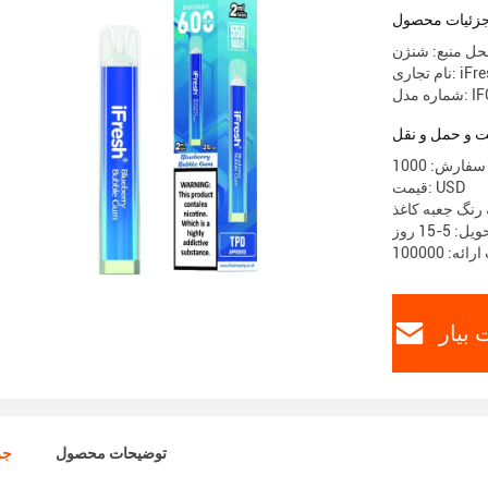
زئیات محصول
ل منبع: شنژن
جاری: iFresh
IFC-30
 و حمل و نقل
قیمت: USD
 رنگ جعبه کاغذ
 5-15 روز
بیار
توضیحات محصول
جز