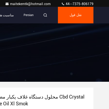
maitekemtk@hotmail.com
44--7375-806179
مناسبت ها
نقل قول
Persian
محلول دستگاه غلاف یکبار مصرف روغن
e Oil Xl Smok