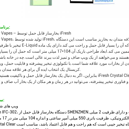
برنامه های کاربردی:
Crystal Clear Vapes – بخارساز قابل حمل توسط iFresh
Crystal Clear Vapes، تولید شده توسط iFresh، یک دستگاه
ستند و می‌خواهند از یک ویپ صاف و تمیز لذت ببرند عالی است.چه در خانه باشید
ردن از بخارات مورد علاقه شما است.با تکنولوژی تبخیر پیشرفته و قابلیت حمل، 
کریستال یک انتخاب ایده آل برای هر علاقه مندان به بخارپز است.
بنابراین، اگر به دنبال یک بخارساز قابل حمل و باکیفیت هستید، بهتر است از iFresh Crystal Clear Vapes استفاده نکنید.با مواد C
سفارشی سازی:
ویپ های ش