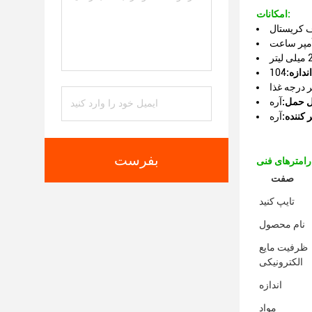
امکانات:
 کریستال
یلی لیتر
اندازه:
ر درجه غذا
ل حمل:
آره
 کننده:
آره
بفرست
صفت
تایپ کنید
نام محصول
ظرفیت مایع
الکترونیکی
اندازه
مواد