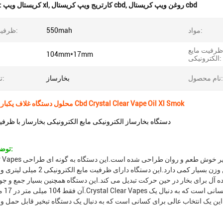
روغن ویپ کریستال cbd
,
کارتریج ویپ کریستال cbd
,
کریستال ویپ xl
برجسته کردن
مواد:
550mah
ظرفیت باتری:
ظرفیت مایع
104mm*17mm
الکترونیکی:
نام محصول:
بخارساز
تایپ کنید:
محلول دستگاه غلاف یکبار مصرف روغن Cbd Crystal Clear Vape Oil Xl Smok
دستگاه بخارساز الکترونیکی مایع الکترونیکی بخارساز با ظرفیت 2 میلی ل
توضیحات محصول:
Crystal Clear Vapes یک دستگاه تبخیر قابل حمل است 
شده است که به راحتی در کف دست قرار می گیرد و همچنین وزن بسیار کمی د
ینه ای ایده آل برای بخار در حین حرکت تبدیل می کند.این دستگاه همچنین بسیار جمع و ج
آن فقط 104 می