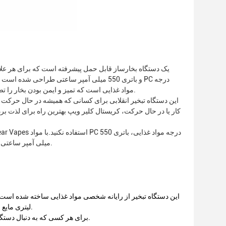
مواد غذایی است که تمیز و ایمن بودن بخار را تضمین می کند.ابعاد طراحی باریک آن 104*17 میلی متر است که حمل آن را بسیار آسان می کند.
این دستگاه تبخیر انقلابی برای کسانی که همیشه در حال حرکت ه
کار یا در حال حرکت، کریستال کلیر ویپ بهترین راه برای لذت ب
میلی آمپر ساعتی و فناوری تبخیر پیشرفته، می‌توانید در هر زمان و هر مکان از یک بخار آب صاف و تمیز لذت ببرید.
لیتری مایع الکترونیکی، ظرفیت باتری 550 میلی آمپر ساعتی و اندازه 104 میلی متر در 17 میلی متر است.
ویپ های Crystal Clear برای هر کسی که به دنبال دستگاه تبخیر جیبی است که هم راحت و هم قابل اعتماد باشد، مناسب است.