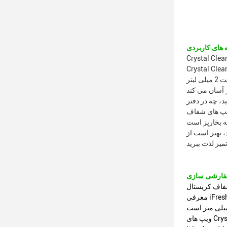
 بخارساز قابل حمل پیشرفته است که برای هر علاقه مندان به بخارپز مناسب است.این دستگاه
تبخیر با ظرفیت 2 میلی لیتر E-Liquid و باتری 550 میلی آمپر ساعتی طراحی شده است که آن را بسیار قابل حمل و راحت می کند.دارای یک ماده PC درجه
، چه در دفتر
ویپ های شفاف
P درجه مواد غذایی، باتری 550
فاف کریستال
معرفی iFresh IFC-302، دستگاه بخارساز قابل حمل از SHENZHEN.این دستگاه تبخیر از رایانه شخصی مواد غذایی ساخته شده است و دارای ظرفیت 2 میلی