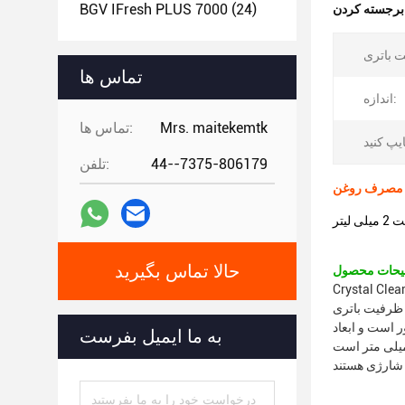
BGV IFresh PLUS 7000
(24)
:
تماس ها
اندازه:
Mrs. maitekemtk
تماس ها:
44--7375-806179
تلفن:
یتر
حالا تماس بگیرید
که برای ارائه یک تجربه تبخیر خوش طعم و روان طراحی شده است.این دستگاه به گونه ای طراحی
ارد.این دستگاه دارای ظرفیت مایع الکترونیکی 2 میلی لیتری و ظرفیت باتری
ور است و ابعاد
به ما ایمیل بفرست
لی متر در 17 میلی متر است.Crystal Clear Vapes با ظاهر شیک و مدرن خود، دستگاه تبخیر کننده مناسبی برای کسانی است که به دنبال یک