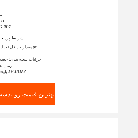
ج
مح
نام ت
شماره مدل: 2
شرایط پرداخت
مقدار حداقل تعداد سفارش: 1000ps
جزئیات بسته بندی: جعبه
زمان تحویل:
قابلیت ارائه: 100000PS/DAY
بهترین قیمت رو بدست 