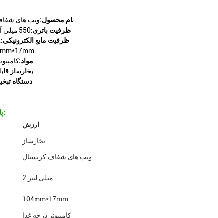
نام محصول:
ویپ های شفاف
ظرفیت باتری:
550 میلی آمپر ساعت
ظرفیت مایع الکترونیکی:
2 م
104mm*17mm
مواد:
کامپیوت
بخارساز قاب
دستگاه تبخیر
پارامترهای فنی:
ارزش
بخارساز
ویپ های شفاف کریستال
2 میلی لیتر
104mm*17mm
کامپیوتر درجه غذا