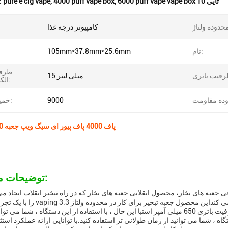
6000 puff vape vape box 10 تایی
,
4000 puff vape box
,
pure e cig vape
برجسته کردن
کامپیوتر درجه غذا
نام:
105mm*37.8mm*25.6mm
ظرفی
15 میلی لیتر
الکترونیکی:
9000
خمیر هزارلا:
6000 پاف 4000 پاف پیور ای سیگ ویپ جعبه 10 عددی
توضیحات محصول:
عبه های بخار، محصول انقلابی جعبه های بخار که در راه تبخیر انقلاب ایجاد می کند.جعبه Vapes یک دستگاه قوی جعبه تبخیر
را با یک تجربه بی نظیر vaping فراهم می کنداین محصول جعبه تبخیر برای
الکترونیکی تا 15 میلی لیتر دارد.باکس واپس دارای ظرفیت باتری 650 میلی آمپر استبا این حال ، با استفاده از این دستگاه ، شم
تگاه ، شما می توانید از زمان طولانی تر استفاده کنید.با توانایی ارائه عملکرد استث