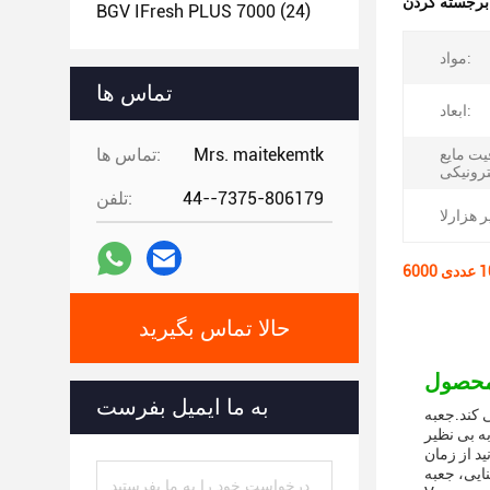
:
BGV IFresh PLUS 7000
(24)
مواد:
تماس ها
ابعاد:
Mrs. maitekemtk
تماس ها:
ت مایع
44--7375-806179
تلفن:
حالا تماس بگیرید
به ما ایمیل بفرست
 است که کاربران
 کار در محدوده ولتاژ 3.3V تا 4.2V طراحی شده است و ظرفیت مایع
ا می توانید از زمان
نایی، جعبه