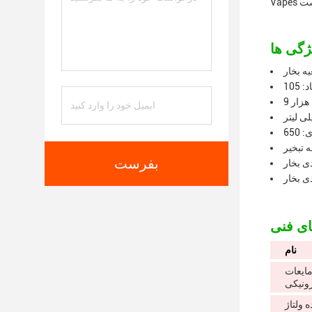
ه بخار
9 هزار
 تبخیر
بفرست
ی بخار
ی بخار
نام
ایعات
رونیکی
 ولتاژ