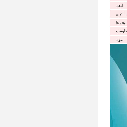
ابعاد
باتری
پف ها
قاومت
مواد