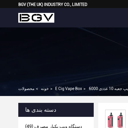
BGV (THE UK) INDUSTRY CO., LIMITED
>
E Cig Vape Box
>
خونه
>
محصولات
دسته بندی ها
دستگاه ویپ یکبار مصرف
(49)