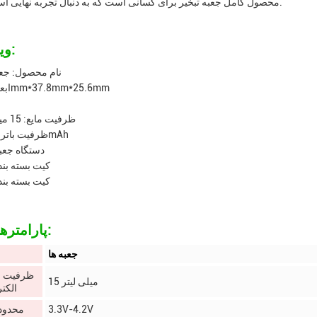
Vapes محصول کامل جعبه تبخیر برای کسانی است که به دنبال تجربه نهایی است.
ویژگی ها:
نام محصول: جعب
ابعاد: 105mm*37.8mm*25.6mm
ظرفیت مایع: 15 میلی لیتر
ظرفیت باتری: 650mAh
دستگاه جعبه
کیت بسته بند
کیت بسته بند
پارامترهای فنی:
جعبه ها
ظرفیت م
15 میلی لیتر
الکت
3.3V-4.2V
محدوده