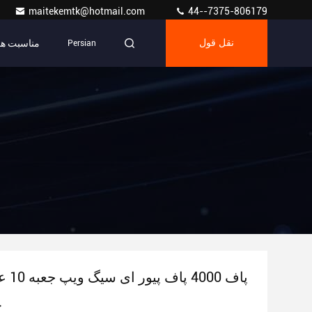
maitekemtk@hotmail.com
44--7375-806179
مناسبت ها
نقل قول
Persian
6000 پاف 4000 پاف پیور ای سیگ ویپ جعبه 10 عددی
ج