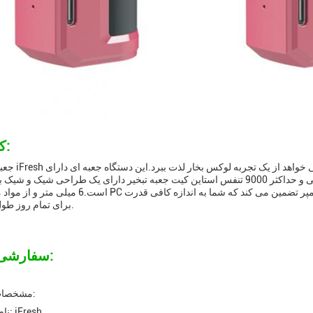
کاربردها:
جعبه های بخار iFresh دستگاه کامل 
است.6 میلی متر و از مواد مواد غذایی PC برای دوام بیشتر ساخته شده استظرفیت باتری 650 میل
برای تمام روز طول می کشد.
سفارشی سازی:
مشخصات محصول:
نام تجاری: iFresh