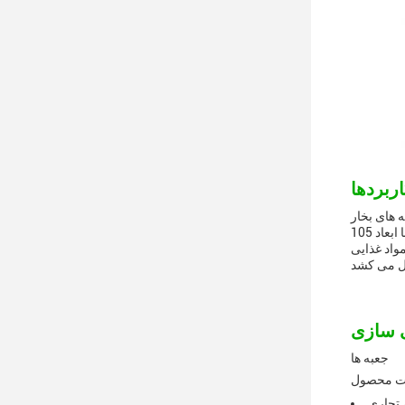
جعبه های بخار برای هر کسی است که می خواهد از یک تجربه لوکس بخار لذت ببرد.این دستگاه جعبه ای دارای
ظرفیت 15 میلی لیتر مایع الکترونیکی و حداکثر 9000 تنفس استاین کیت جعبه تبخیر دارای یک طراحی شیک و شیک با ابعاد 105mm * 37.8mm * 25
ی آمپر تضمین می کند که شما به اندازه کافی قدرت
جعبه ها