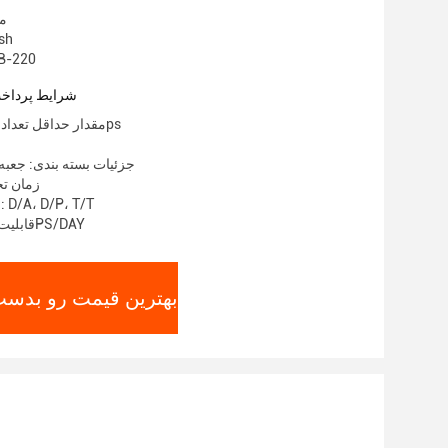
مح
نام ت
شماره مدل: 0
شرایط پرداخت
مقدار حداقل تعداد سفارش: 1000ps
جزئیات بسته بندی: جعبه
زمان تحویل:
شرایط پرداخت: D/A، D/P، T/T
قابلیت ارائه: 100000PS/DAY
بهترین قیمت رو بدست 