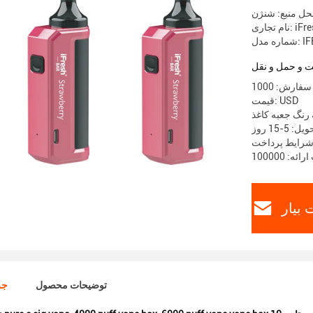
ل منبع: شنژن
جاری: iFresh
IFB-22
 و حمل و نقل
قیمت: USD
 رنگ جعبه کاغذ
 5-15 روز
بیار
توضیحات محصول
جز