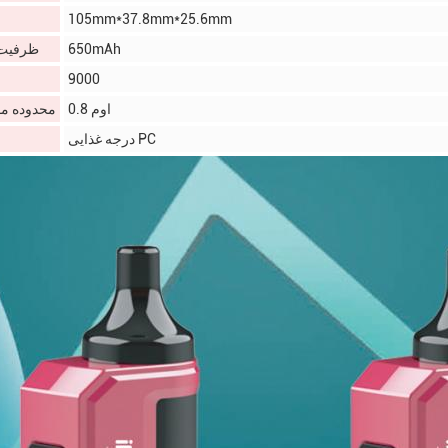
105mm*37.8mm*25.6mm
650mAh
ظرفیت 
9000
0.8 اوم
محدوده م
درجه غذایی PC