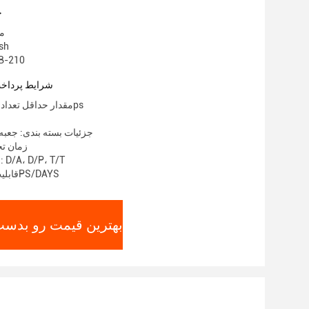
ج
مح
نام ت
شماره مدل: 0
شرایط پرداخت
مقدار حداقل تعداد سفارش: 1000ps
جزئیات بسته بندی: جعبه
زمان تحویل:
شرایط پرداخت: D/A، D/P، T/T
قابلیت ارائه: 10000PS/DAYS
بهترین قیمت رو بدست 