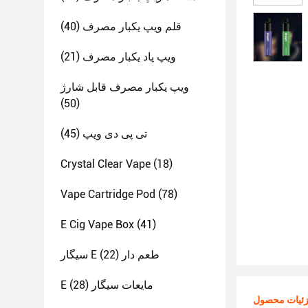
قلم ویپ یکبار مصرف
(40)
ویپ پاد یکبار مصرف
(21)
ویپ یکبار مصرف قابل شارژ
(50)
تی پی دی ویپ
(45)
Crystal Clear Vape
(18)
Vape Cartridge Pod
(78)
E Cig Vape Box
(41)
سیگار E طعم دار
(22)
E مایعات سیگار
(28)
ئیات محصول