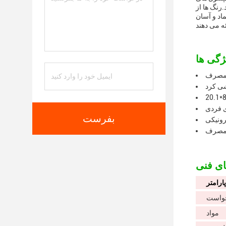
رای پاسخگویی به
اد و آسان
شی کرد
ی فردی
بفرست
رونیکی
ر مصرف
پارامتر
واست
مواد