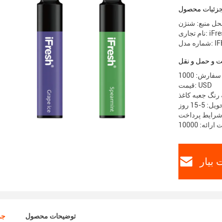
زئیات محصول
ل منبع: شنژن
جاری: iFresh
IFB-21
 و حمل و نقل
قیمت: USD
 رنگ جعبه کاغذ
 5-15 روز
بیار
توضیحات محصول
جز