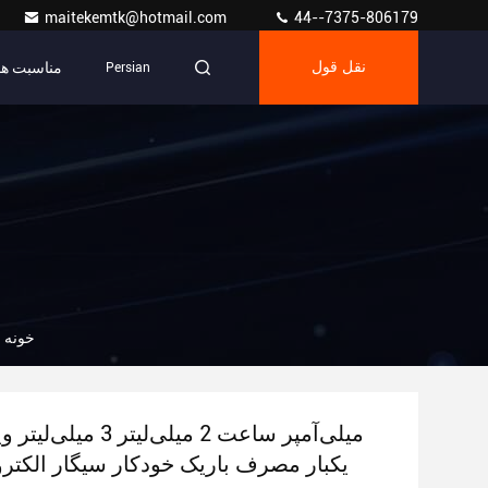
maitekemtk@hotmail.com
44--7375-806179
مناسبت ها
نقل قول
Persian
خونه
یکبار مصرف باریک خودکار سیگار الکتر