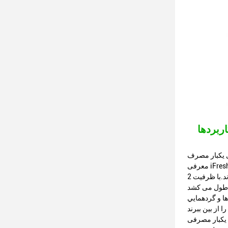
 یکبار مصرف
معرفی iFresh®s IFB-210 یکبار مصرفی، یک واحد یکبار مصرفی مناسب برای راحتی و استفاده در حال حرکت. این واحد های یکبار مصرفی از پلاستیک با
کیفیت بالا ساخته شده اند و در بسته های 10 عدد عرضه می شوند.با ظرفیت 2ml برای هر واحد. شما می توانید رنگ های واحد را متناسب با سبک خود سفارشی
ا و گردهمايي
ی و حمل و نقل هستند. با دستگاه های تک مصرفی ما، می توانید از نوشیدنی های خود