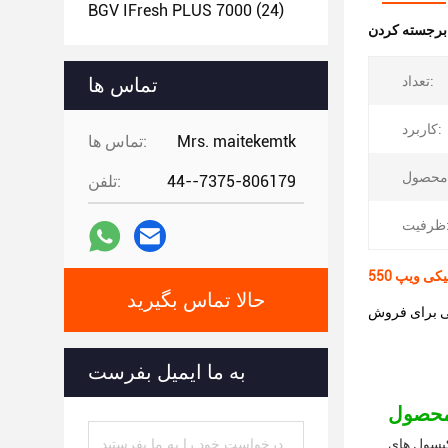
BGV IFresh PLUS 7000
(24)
:
تعداد:
تماس ها
کاربرد:
Mrs. maitekemtk
تماس ها:
44--7375-806179
تلفن:
یت:
حالا تماس بگیرید
کی برای فروش
به ما ایمیل بفرست
د. این کپسول های