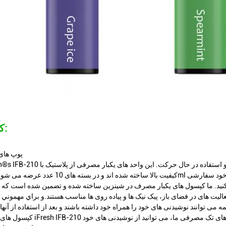
کاربردها:
پوپ های
یت های در فضای باز، پیک نیک ها و پیاده روی ها مناسب هستند.و براي مهموني ه
کپسول های یکبار مصرفی iFresh IFB-210 ما راه حل مناسب برای راحت