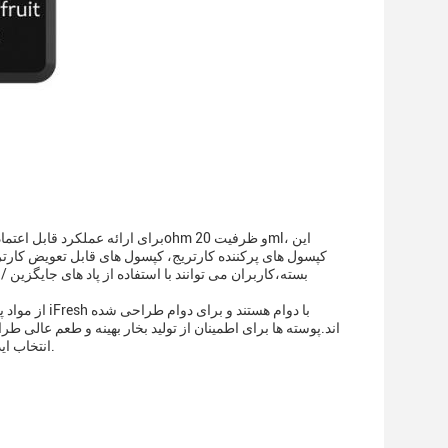
از مواد پلاس
اند.پوسته ها برای اطمینان از تولید بخار بهینه و طعم عالی طر
یک طعم عالی برای دستگاه خود هستید، iFresh Cartridge Replacement Pods انتخاب ایده آل است.