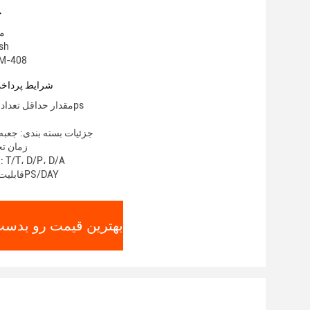
ج
مح
نام ت
شماره مدل: 8
شرایط پرداخت
مقدار حداقل تعداد سفارش: 1000ps
جزئیات بسته بندی: جعبه
زمان تحویل:
شرایط پرداخت: T/T، D/P، D/A
قابلیت ارائه: 100000PS/DAY
بهترین قیمت رو بدست 