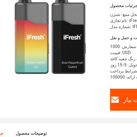
زئیات محصول
ل منبع: شنژن
جاری: iFresh
IFM-40
 و حمل و نقل
قیمت: USD
 رنگ جعبه کاغذ
 5-15 روز
بیار
توضیحات محصول
جز