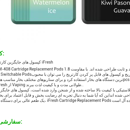
کاربردها:
کپسول های جایگزین کارتریج توسط iFresh
iFresh IFM-408 Cartridge Replacement Pods برای ارائه عملکرد قابل اعتماد و ثابت طراحی شده اند. با مقاو
Cartridge Switchable Podsکپسول های پرکننده کارتریج، کپسول های قابل تعویض کارتریج و کپس
کارتریج iFresh از Vaping طولانی مدت و با کیفیت لذت ببرند..
تیکی با کیفیت بالا ساخته شده و از شنجن وارد شده است، کپسول های جایگزین کارتریج iFresh با دوام هستند و برای 
احی شده انداین که آیا شما به دنبال تجربه ای رضایت بخش و قابل اعتماد برای بخا
سفارشی سازی: