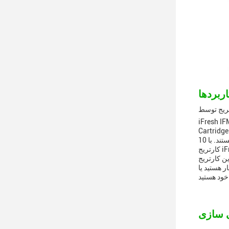
مت 1.8ohm و ظرفیت 20ml، این
ول های قابل پر کردن کارتریج را می توان با محبوب
ترین دستگاه های بخار استفاده کرد و برای سناریوهای مختلف بخار مناسب هستند. با 10pcs / بسته،کاربران می توانند با استفاده از پاد های جایگزین
دوام طراحی شده
ر هستید یا