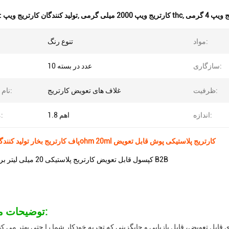
یپ 4 گرمی
,
کارتریج ویپ 2000 میلی گرمی thc
,
تولید کنندگان کارتریج ویپ
برجسته کردن
مواد:
تنوع رنگ
سازگاری:
10 عدد در بسته
ظرفیت:
غلاف های تعویض کارتریج
نام محصول:
اندازه:
1.8 اهم
مقاومت:
12000پاف کارتریج بخار تولید کنندگان،1.8ohm 20ml کارتریج پلاستیکی پوش قابل تعویض
1کپسول قابل تعویض کارتریج پلاستیکی 20 میلی لیتر برای خریداران B2B
توضیحات محصول:
کارتریج: 10 بسته از کپسول های قابل تعویض، قابل بازیابی و جایگزینی که تجربه خودکار شما را حتی بهتر می ک