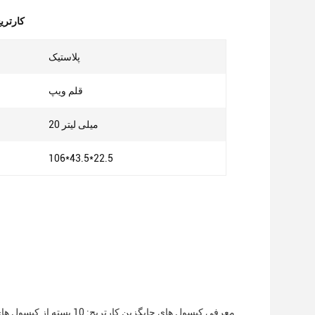
کارتریج و
پلاستیک
قلم ویپ
20 میلی لیتر
106*43.5*22.5
معرفی کپسول های جایگزین 