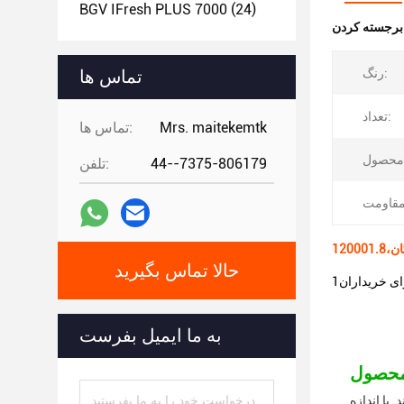
BGV IFresh PLUS 7000
(24)
:
رنگ:
تماس ها
تعداد:
Mrs. maitekemtk
تماس ها:
44--7375-806179
تلفن:
حالا تماس بگیرید
به ما ایمیل بفرست
ند. با اندازه