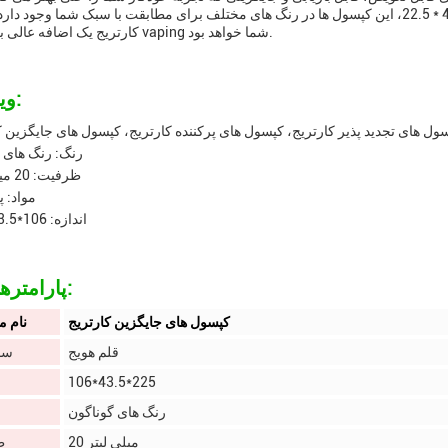
106 * 43.5 * 22.5، این کپسول ها در رنگ های مختلف برای مطابقت با سبک شما وجود دارد. با هر قلم vaping سازگار است، ک
کارتریج یک اضافه عالی به زرادخانه vaping شما خواهد بود.
ویژگی ها:
ل های تجدید پذیر کارتریج، کپسول های پرکننده کارتریج، کپسول های جایگزین ک
رنگ: رنگ های 
ظرفیت: 20 میلی لیتر
مواد: پ
اندازه: 106*43.5*225
پارامترهای فنی:
کپسول های جایگزین کارتریج
نام 
قلم هویج
سا
106*43.5*225
رنگ های گوناگون
20 میلی لیتر
ظ