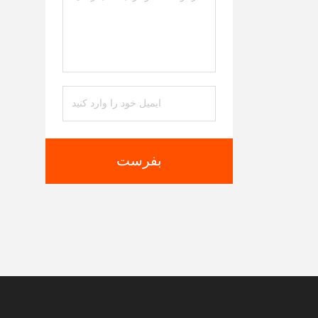
بفرست