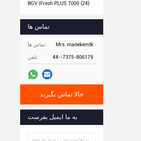
BGV IFresh PLUS 7000
(24)
تماس ها
Mrs. maitekemtk
تماس ها:
44--7375-806179
تلفن:
حالا تماس بگیرید
به ما ایمیل بفرست