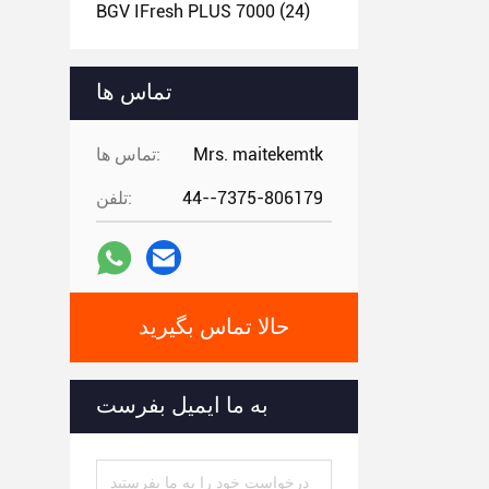
BGV IFresh PLUS 7000
(24)
تماس ها
Mrs. maitekemtk
تماس ها:
44--7375-806179
تلفن:
حالا تماس بگیرید
به ما ایمیل بفرست