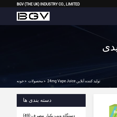
BGV (THE UK) INDUSTRY CO., LIMITED
24mg V ]
24mg Vape Juice تولید کننده آنلاین
>
محصولات
>
خونه
دسته بندی ها
دستگاه ویپ یکبار مصرف
(49)