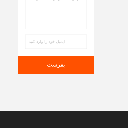
بفرست